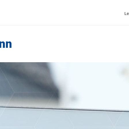
Le
onn