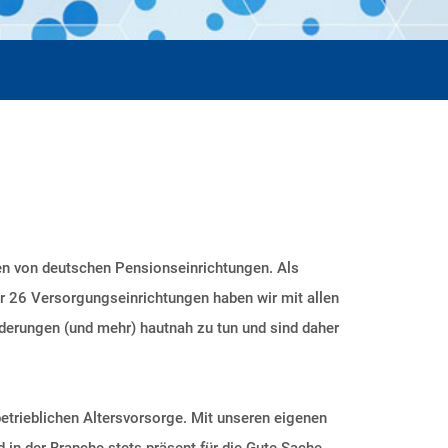
n von deutschen Pensionseinrichtungen. Als
ür
26 Versorgungseinrichtungen
haben wir mit allen
orderungen
(und mehr)
hautnah zu tun und sind daher
betrieblichen Altersvorsorge. Mit unseren eigenen
 in der Branche stets präsent für die
Gute Sache.